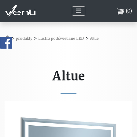
(
0
)
>
>
>
produkty
Lustra podświetlane LED
Altue
Altue