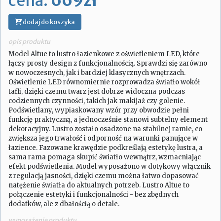
cena:
669zł
dodaj do koszyka
opis produktu
Model Altue to lustro łazienkowe z oświetleniem LED, które
łączy prosty design z funkcjonalnością. Sprawdzi się zarówno
w nowoczesnych, jak i bardziej klasycznych wnętrzach.
Oświetlenie LED równomiernie rozprowadza światło wokół
tafli, dzięki czemu twarz jest dobrze widoczna podczas
codziennych czynności, takich jak makijaż czy golenie.
Podświetlany, wypiaskowany wzór przy obwodzie pełni
funkcję praktyczną, a jednocześnie stanowi subtelny element
dekoracyjny. Lustro zostało osadzone na stabilnej ramie, co
zwiększa jego trwałość i odporność na warunki panujące w
łazience. Fazowane krawędzie podkreślają estetykę lustra, a
sama rama pomaga skupić światło wewnątrz, wzmacniając
efekt podświetlenia. Model wyposażono w dotykowy włącznik
z regulacją jasności, dzięki czemu można łatwo dopasować
natężenie światła do aktualnych potrzeb. Lustro Altue to
połączenie estetyki i funkcjonalności - bez zbędnych
dodatków, ale z dbałością o detale.
wyposażenie produktu