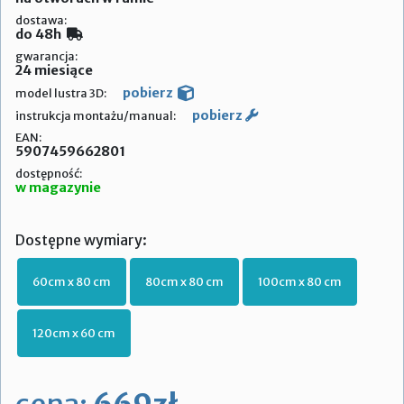
dostawa:
do 48h
gwarancja:
24 miesiące
pobierz
model lustra 3D:
pobierz
instrukcja montażu/manual:
EAN:
5907459662801
dostępność:
w magazynie
Dostępne wymiary:
60cm x 80 cm
80cm x 80 cm
100cm x 80 cm
120cm x 60 cm