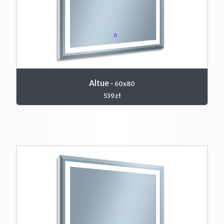
Altue
- 60x80
539zł