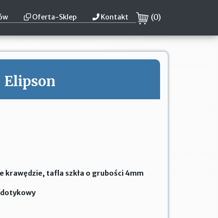
(
0
)
tów
Oferta-Sklep
Kontakt
Elipson
e krawędzie, tafla szkła o grubości 4mm
k dotykowy