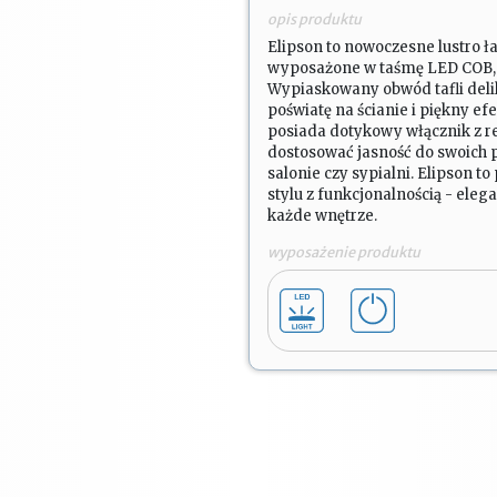
opis produktu
Elipson to nowoczesne lustro ł
wyposażone w taśmę LED COB, k
Wypiaskowany obwód tafli delik
poświatę na ścianie i piękny e
posiada dotykowy włącznik z re
dostosować jasność do swoich p
salonie czy sypialni. Elipson
stylu z funkcjonalnością - eleg
każde wnętrze.
wyposażenie produktu