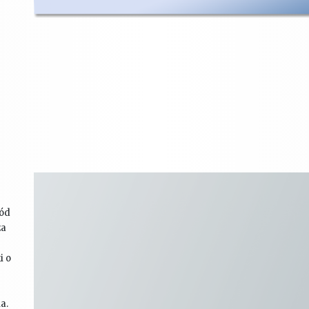
ród
za
i o
a.