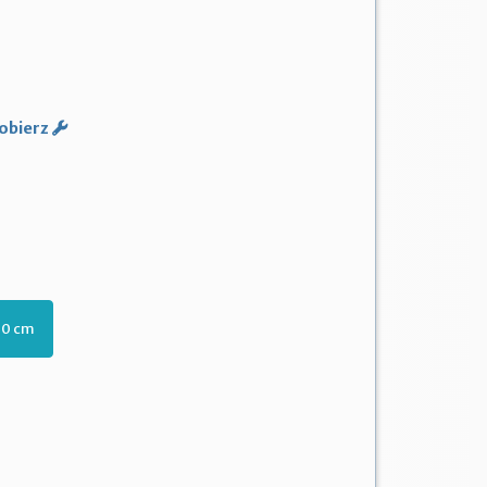
obierz
20 cm