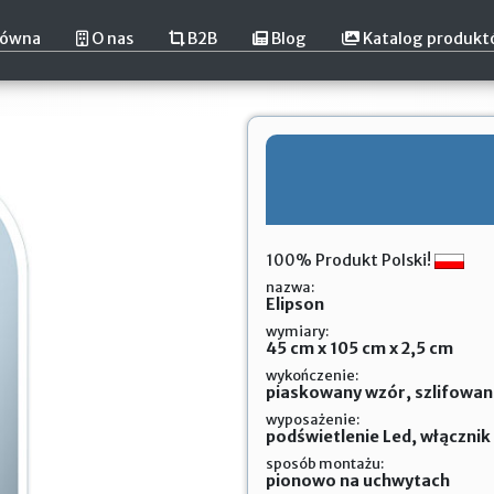
łówna
O nas
B2B
Blog
Katalog produk
100% Produkt Polski!
nazwa:
Elipson
wymiary:
45 cm x 105 cm x 2,5 cm
wykończenie:
piaskowany wzór, szlifowan
wyposażenie:
podświetlenie Led, włączni
sposób montażu:
pionowo na uchwytach