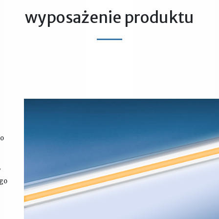
wyposażenie produktu
ło
y
ego