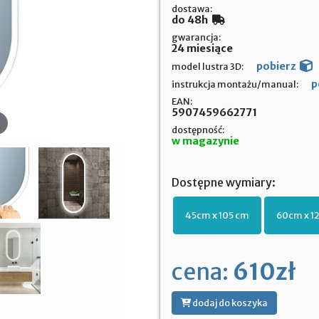
dostawa:
do 48h
gwarancja:
24 miesiące
pobierz
model lustra 3D:
p
instrukcja montażu/manual:
EAN:
5907459662771
dostępność:
w magazynie
Dostępne wymiary:
45cm x 105 cm
60cm x 1
cena:
610zł
dodaj do koszyka