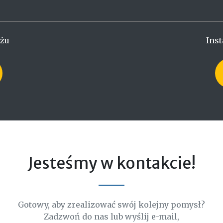
ażu
Inst
Jesteśmy w kontakcie!
Gotowy, aby zrealizować swój kolejny pomysł?
Zadzwoń do nas lub wyślij e-mail,