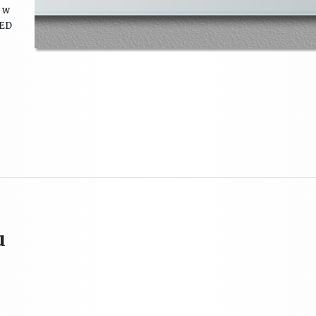
s w
LED
u