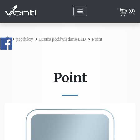
(
0
)
>
>
>
produkty
Lustra podświetlane LED
Point
Point