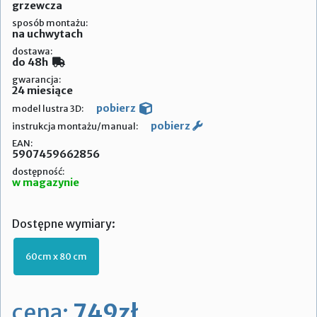
grzewcza
sposób montażu:
na uchwytach
dostawa:
do 48h
gwarancja:
24 miesiące
pobierz
model lustra 3D:
pobierz
instrukcja montażu/manual:
EAN:
5907459662856
dostępność:
w magazynie
Dostępne wymiary:
60cm x 80 cm
cena:
749zł