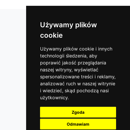
Lustra łazienkowe
Używamy plików
Lustra okrągłe
cookie
Lustra do klubów i sal fitness
Lustra w ramie
Używamy plików cookie i innych
technologii śledzenia, aby
Lustra do hotelu
poprawić jakość przeglądania
Lustra bezpieczne
naszej witryny, wyświetlać
Lustra do garderoby
spersonalizowane treści i reklamy,
Szyby dekoracyjne - lacobel
analizować ruch w naszej witrynie
i wiedzieć, skąd pochodzą nasi
Lustra do szaf
użytkownicy.
Lustra organiczne
Lustra do przedpokoju
Zgoda
Lustra na wymiar
Odmawiam