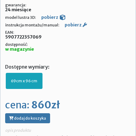
gwarancja:
24 miesiące
pobierz
model lustra 3D:
pobierz
instrukcja montażu/manual:
EAN:
5907722357069
dostępność:
w magazynie
Dostępne wymiary:
69cm x 96 cm
cena:
860zł
dodaj do koszyka
opis produktu