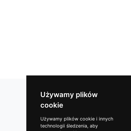
Lustra łazienkowe
Używamy plików
Lustra okrągłe
cookie
Lustra do klubów i sal fitness
Lustra w ramie
Używamy plików cookie i innych
technologii śledzenia, aby
Lustra do hotelu