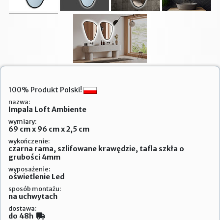
100% Produkt Polski!
nazwa:
Impala Loft Ambiente
wymiary:
69 cm x 96 cm x 2,5 cm
wykończenie:
czarna rama, szlifowane krawędzie, tafla szkła o
grubości 4mm
wyposażenie:
oświetlenie Led
sposób montażu:
na uchwytach
dostawa:
do 48h