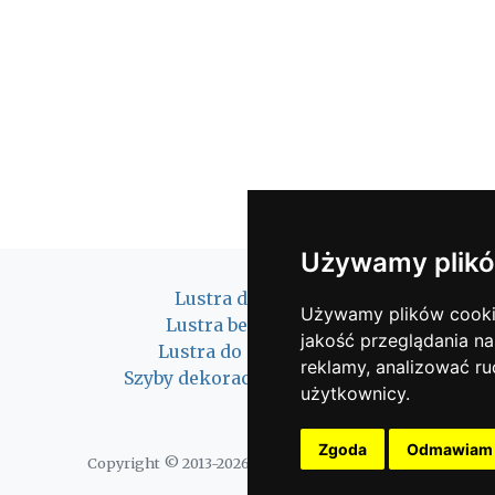
Używamy plikó
Lustra do hotelu
Używamy plików cookie 
Lustra bezpieczne
jakość przeglądania na
Lustra do garderoby
reklamy, analizować ru
Szyby dekoracyjne - lacobel
użytkownicy.
Zgoda
Odmawiam
Copyright © 2013-2026 Blackrock Digital LLC