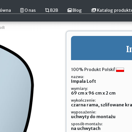
łówna
O nas
B2B
Blog
Katalog produk
oft
I
100% Produkt Polski!
nazwa:
Impala Loft
wymiary:
69 cm x 96 cm x 2 cm
wykończenie:
czarna rama, szlifowane kra
wyposażenie:
uchwyty do montażu
sposób montażu:
na uchwytach