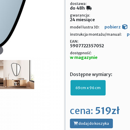
dostawa:
do 48h
gwarancja:
24 miesiące
pobierz
model lustra 3D:
p
instrukcja montażu/manual:
EAN:
5907722357052
dostępność:
w magazynie
Dostępne wymiary:
69cm x 96 cm
cena:
519zł
dodaj do koszyka