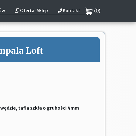
(
0
)
tów
Oferta-Sklep
Kontakt
mpala Loft
wędzie, tafla szkła o grubości 4mm