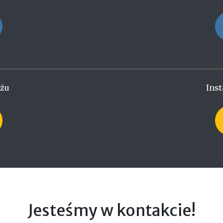
ażu
Inst
Jesteśmy w kontakcie!