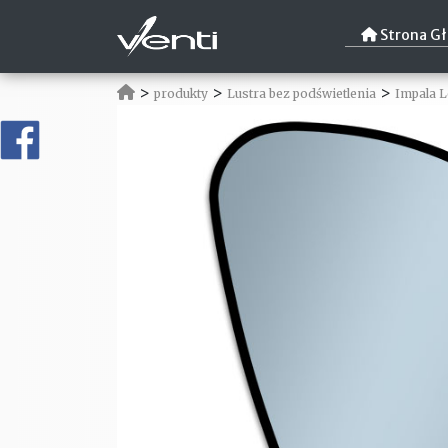
Strona G
>
>
>
produkty
Lustra bez podświetlenia
Impala L