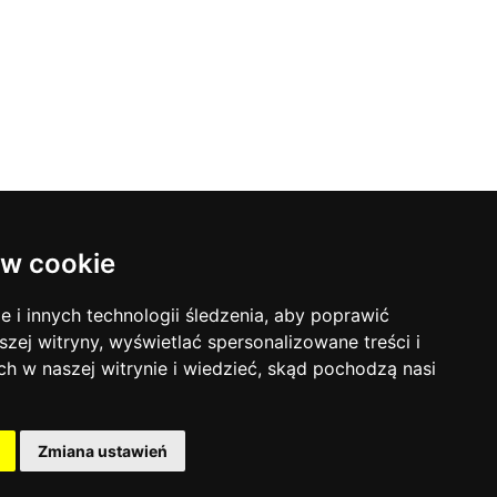
w cookie
Lustra do szaf
i innych technologii śledzenia, aby poprawić
Lustra organiczne
szej witryny, wyświetlać spersonalizowane treści i
Lustra do przedpokoju
ch w naszej witrynie i wiedzieć, skąd pochodzą nasi
Lustra na wymiar
Zmiana ustawień