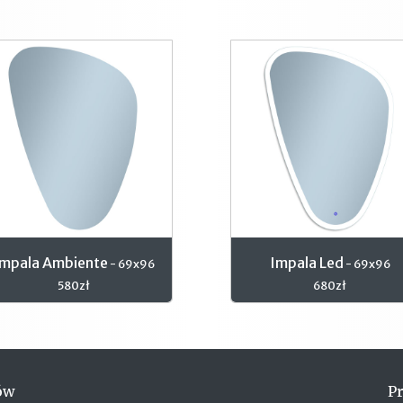
Impala Ambiente
Impala Led
- 69x96
- 69x96
580zł
680zł
ów
P