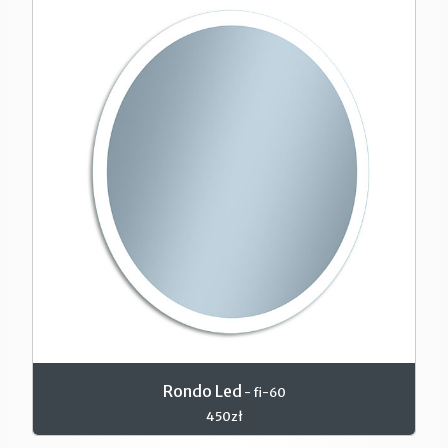
Rondo Led
- fi-60
450zł