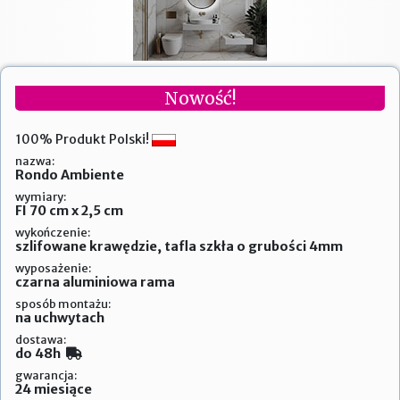
Nowość!
100% Produkt Polski!
nazwa:
Rondo Ambiente
wymiary:
FI 70 cm x 2,5 cm
wykończenie:
szlifowane krawędzie, tafla szkła o grubości 4mm
wyposażenie:
czarna aluminiowa rama
sposób montażu:
na uchwytach
dostawa:
do 48h
gwarancja:
24 miesiące