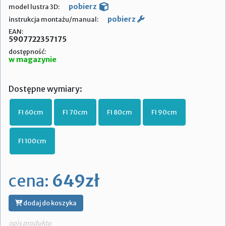
pobierz
model lustra 3D:
pobierz
instrukcja montażu/manual:
EAN:
5907722357175
dostępność:
w magazynie
Dostępne wymiary:
FI 60cm
FI 70cm
FI 80cm
FI 90cm
FI 100cm
cena:
649zł
dodaj do koszyka
opis produktu