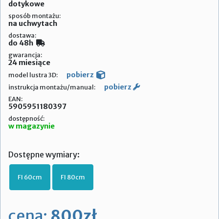
dotykowe
sposób montażu:
na uchwytach
dostawa:
do 48h
gwarancja:
24 miesiące
pobierz
model lustra 3D:
pobierz
instrukcja montażu/manual:
EAN:
5905951180397
dostępność:
w magazynie
Dostępne wymiary:
FI 60cm
FI 80cm
cena:
800zł