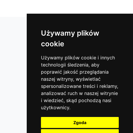
Lustra łazienkowe
Używamy plików
Lustra okrągłe
cookie
Lustra do klubów i sal fitness
Lustra w ramie
Używamy plików cookie i innych
technologii śledzenia, aby
Lustra do hotelu
poprawić jakość przeglądania
Lustra bezpieczne
naszej witryny, wyświetlać
Lustra do garderoby
spersonalizowane treści i reklamy,
Szyby dekoracyjne - lacobel
analizować ruch w naszej witrynie
i wiedzieć, skąd pochodzą nasi
Lustra do szaf
użytkownicy.
Lustra organiczne
Lustra do przedpokoju
Zgoda
Lustra na wymiar