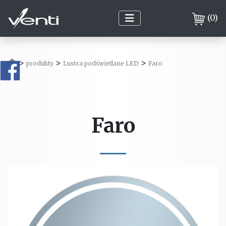
(
0
)
>
>
>
produkty
Lustra podświetlane LED
Faro
Faro