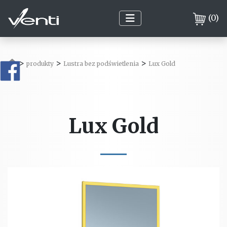
(
0
)
>
>
>
produkty
Lustra bez podświetlenia
Lux Gold
Lux Gold