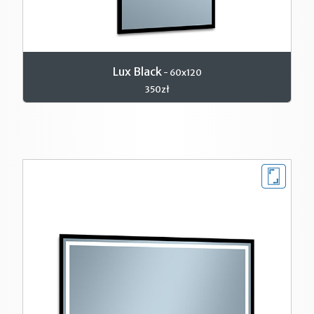
Lux Black
- 60x120
350zł