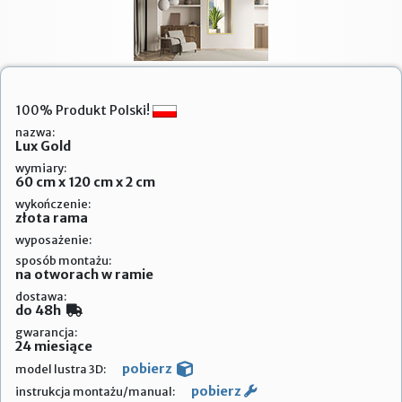
100% Produkt Polski!
nazwa:
Lux Gold
wymiary:
60 cm x 120 cm x 2 cm
wykończenie:
złota rama
wyposażenie:
sposób montażu:
na otworach w ramie
dostawa:
do 48h
gwarancja:
24 miesiące
pobierz
model lustra 3D:
pobierz
instrukcja montażu/manual: