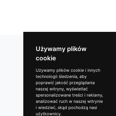
Lustra łazienkowe
Używamy plików
Lustra okrągłe
cookie
Lustra do klubów i sal fitness
Lustra w ramie
Używamy plików cookie i innych
technologii śledzenia, aby
Lustra do hotelu
poprawić jakość przeglądania
Lustra bezpieczne
naszej witryny, wyświetlać
Lustra do garderoby
spersonalizowane treści i reklamy,
Szyby dekoracyjne - lacobel
analizować ruch w naszej witrynie
i wiedzieć, skąd pochodzą nasi
Lustra do szaf
użytkownicy.