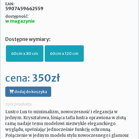
EAN:
5907459662559
dostępność:
w magazynie
Dostępne wymiary:
60cm x 80 cm
60cm x 120 cm
cena:
350zł
dodaj do koszyka
opis produktu
Lustro Lux to minimalizm, nowoczesność i elegancja w
jednym. Kryształowa, lśniąca tafla lustra oprawiona w złotą
ramę nadaje temu modelowi niezwykle eleganckiego
wyglądu, spełniając jednocześnie funkcję ochronną.
Połączenie w jednym modelu stylu nowoczesnego i glamour