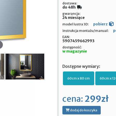
dostawa:
do 48h
gwarancja:
24 miesiące
pobierz
model lustra 3D:
p
instrukcja montażu/manual:
EAN:
5907459662993
dostępność:
w magazynie
Dostępne wymiary:
60cm x 80 cm
60cm x 1
cena:
299zł
dodaj do koszyka