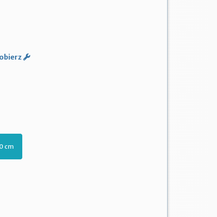
obierz
20 cm