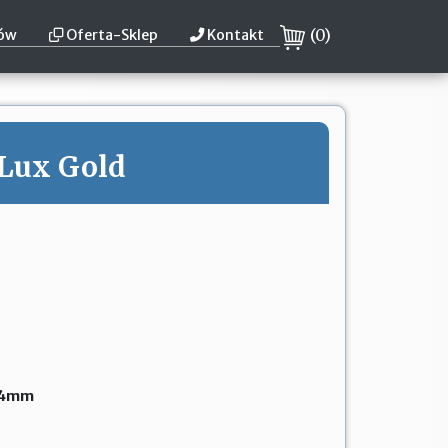
(
0
)
tów
Oferta-Sklep
Kontakt
Lux Gold
a 4mm