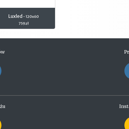
Luxled
- 120x60
759zł
ów
P
ażu
Inst