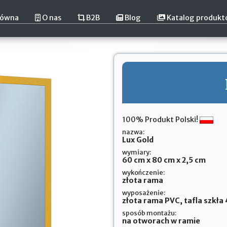
łówna
O nas
B2B
Blog
Katalog produk
100% Produkt Polski!
nazwa:
Lux Gold
wymiary:
60 cm x 80 cm x 2,5 cm
wykończenie:
złota rama
wyposażenie:
złota rama PVC, tafla szkł
sposób montażu:
na otworach w ramie