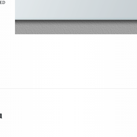
LED
u