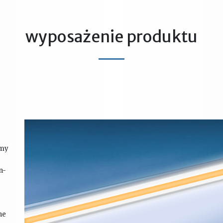
wyposażenie produktu
śmy
n-
ne