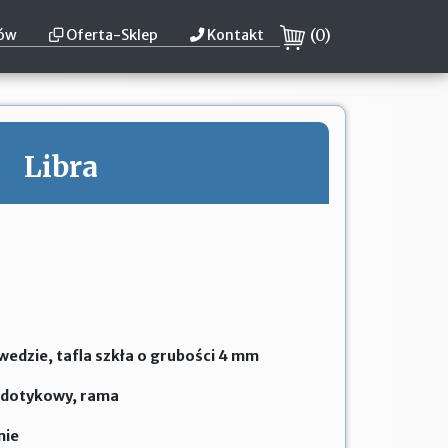
(
0
)
tów
Oferta-Sklep
Kontakt
Libra
edzie, tafla szkła o grubości 4 mm
k dotykowy, rama
mie