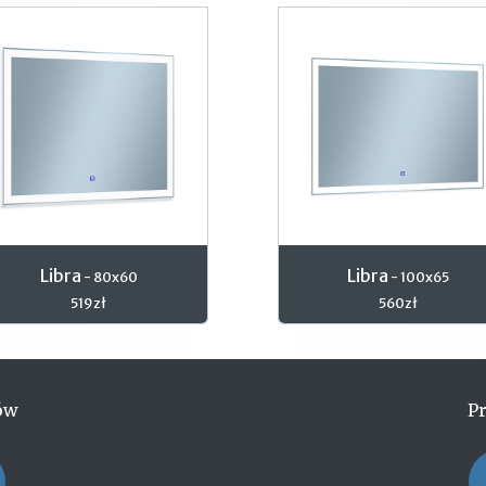
Libra
Libra
- 80x60
- 100x65
519zł
560zł
ów
P