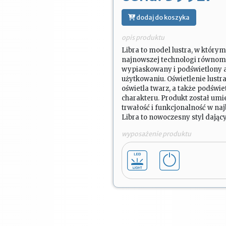
dodaj do koszyka
opis produktu
Libra to model lustra, w który
najnowszej technologi równomi
wypiaskowany i podświetlony 
użytkowaniu. Oświetlenie lustr
oświetla twarz, a także podświe
charakteru. Produkt został um
trwałość i funkcjonalność w na
Libra to nowoczesny styl dając
wyposażenie produktu