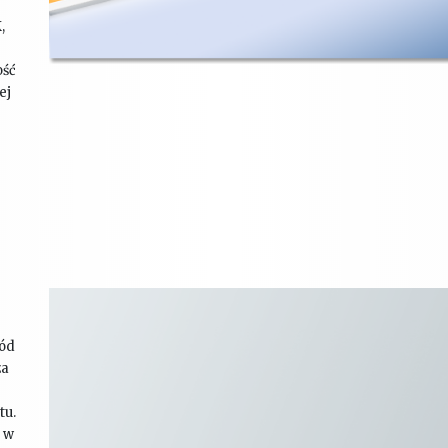
,
ość
ej
ród
za
tu.
s w