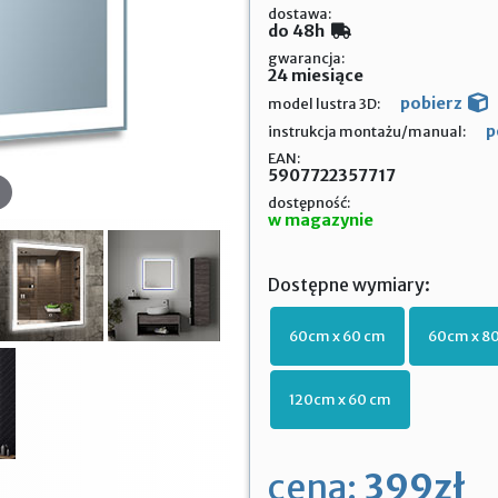
dostawa:
do 48h
gwarancja:
24 miesiące
pobierz
model lustra 3D:
p
instrukcja montażu/manual:
EAN:
5907722357717
dostępność:
w magazynie
Dostępne wymiary:
60cm x 60 cm
60cm x 8
120cm x 60 cm
cena:
399zł