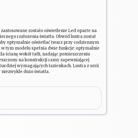
m zastosowane zostało oświetlenie Led oparte na
ernego rozłożenia światła. Obwód lustra został
aby optymalnie oświetlać twarz przy codziennym
a w tym modelu spełnia dwie funkcje: optymalnie
tla ścianę wokół tafli, nadając pomieszczeniu
ieszczony na konstrukcji ramy zapewniającej
jbardziej wymagających łazienkach. Lustra z serii
y niezwykle dużo światła.