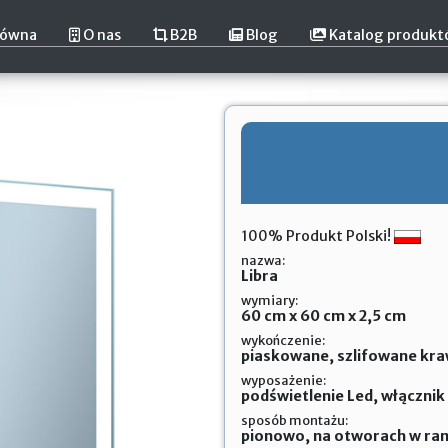
łówna
O nas
B2B
Blog
Katalog produk
100% Produkt Polski!
nazwa:
Libra
wymiary:
60 cm x 60 cm x 2,5 cm
wykończenie:
piaskowane, szlifowane kraw
wyposażenie:
podświetlenie Led, włączni
sposób montażu:
pionowo, na otworach w ra