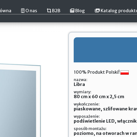
łówna
O nas
B2B
Blog
Katalog produk
100% Produkt Polski!
nazwa:
Libra
wymiary:
80 cm x 60 cm x 2,5 cm
wykończenie:
piaskowane, szlifowane kraw
wyposażenie:
podświetlenie LED, włączni
sposób montażu:
poziomo, na otworach w ra