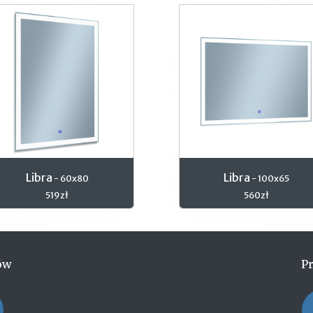
Libra
Libra
- 60x80
- 100x65
519zł
560zł
ów
P