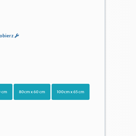
obierz
0 cm
80cm x 60 cm
100cm x 65 cm