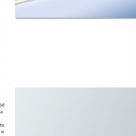
ród
za
tu.
s w