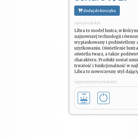
dodaj do koszyka
opis produktu
Libra to model lustra, w który
najnowszej technologii równomi
wypiaskowany i podświetlony 
użytkowaniu. Oświetlenie lustr
oświetla twarz, a także podświe
charakteru. Produkt został um
trwałość i funkcjonalność w na
Libra to nowoczesny styl dając
wyposażenie produktu