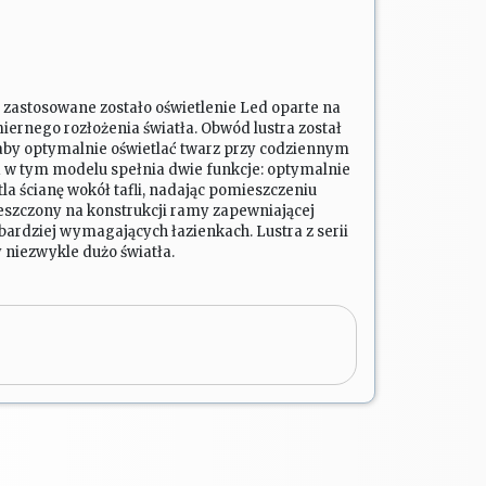
m zastosowane zostało oświetlenie Led oparte na
ernego rozłożenia światła. Obwód lustra został
aby optymalnie oświetlać twarz przy codziennym
a w tym modelu spełnia dwie funkcje: optymalnie
tla ścianę wokół tafli, nadając pomieszczeniu
ieszczony na konstrukcji ramy zapewniającej
jbardziej wymagających łazienkach. Lustra z serii
y niezwykle dużo światła.