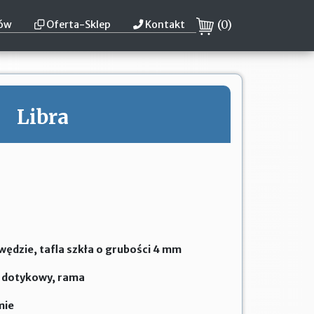
(
0
)
tów
Oferta-Sklep
Kontakt
Libra
ędzie, tafla szkła o grubości 4 mm
k dotykowy, rama
mie