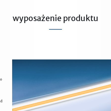
wyposażenie produktu
ło
ed