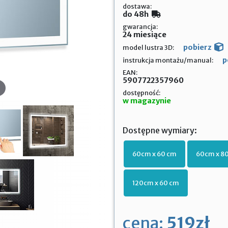
dostawa:
do 48h
gwarancja:
24 miesiące
pobierz
model lustra 3D:
p
instrukcja montażu/manual:
EAN:
5907722357960
dostępność:
w magazynie
Dostępne wymiary:
60cm x 60 cm
60cm x 8
120cm x 60 cm
cena:
519zł