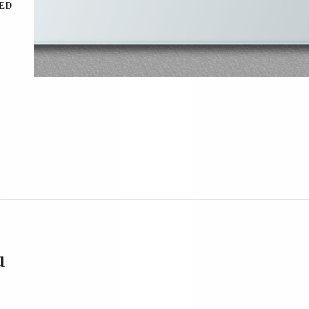
LED
u