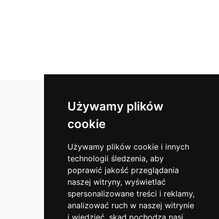
Lustra łazienkowe
Używamy plików
Lustra okrągłe
cookie
Lustra do klubów i sal fitness
Lustra w ramie
Używamy plików cookie i innych
technologii śledzenia, aby
Lustra do hotelu
poprawić jakość przeglądania
Lustra bezpieczne
naszej witryny, wyświetlać
Lustra do garderoby
spersonalizowane treści i reklamy,
Szyby dekoracyjne - lacobel
analizować ruch w naszej witrynie
i wiedzieć, skąd pochodzą nasi