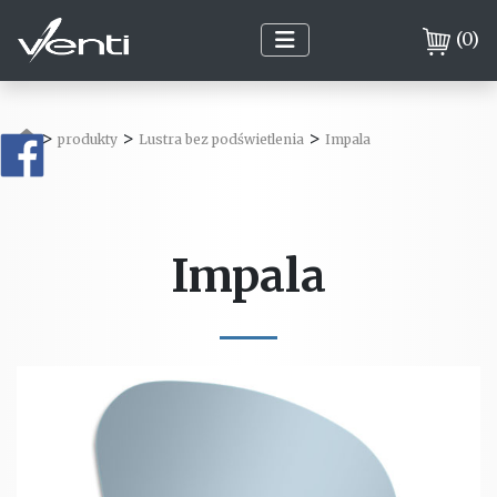
(
0
)
>
>
>
produkty
Lustra bez podświetlenia
Impala
Impala