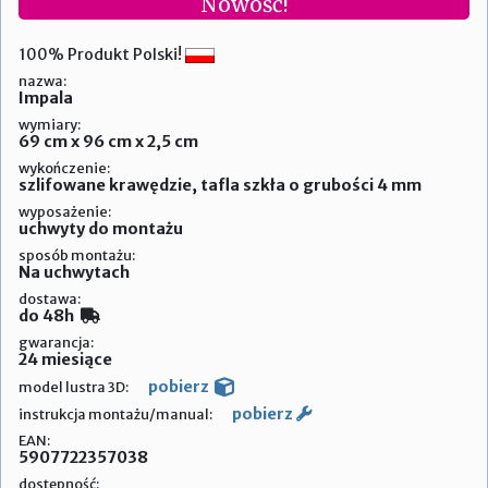
Nowość!
100% Produkt Polski!
nazwa:
Impala
wymiary:
69 cm x 96 cm x 2,5 cm
wykończenie:
szlifowane krawędzie, tafla szkła o grubości 4 mm
wyposażenie:
uchwyty do montażu
sposób montażu:
Na uchwytach
dostawa:
do 48h
gwarancja:
24 miesiące
pobierz
model lustra 3D:
pobierz
instrukcja montażu/manual:
EAN:
5907722357038
dostępność: